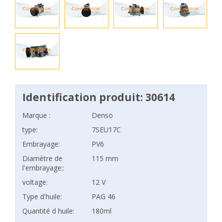
Identification produit: 30614
Marque :
Denso
type:
7SEU17C
Embrayage:
PV6
Diamètre de
115 mm
l'embrayage::
voltage:
12 V
Type d'huile:
PAG 46
Quantité d huile:
180ml