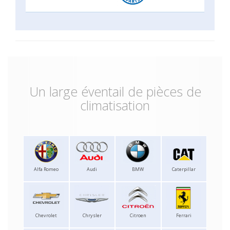
Un large éventail de pièces de
climatisation
Alfa Romeo
Audi
BMW
Caterpillar
Chevrolet
Chrysler
Citroen
Ferrari