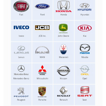
Fiat
Ford
Honda
Hyundai
Iveco
JCB Inc.
John Deere
Kia
Lexus
MAN
Maserati
Mazda
Mercedes-Benz
Mitsubishi
Nissan
Opel
Peugeot
Porsche
Renault
Seat