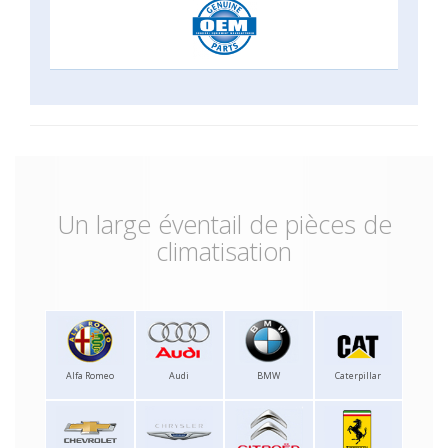
Un large éventail de pièces de
climatisation
Alfa Romeo
Audi
BMW
Caterpillar