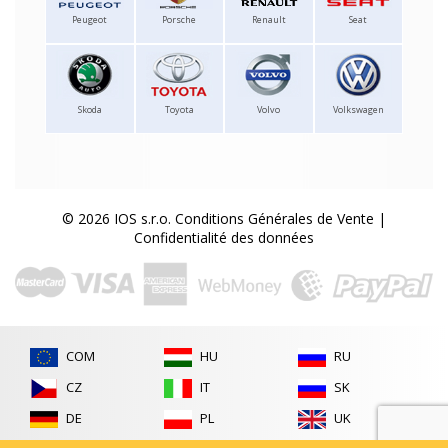
Peugeot
Porsche
Renault
Seat
Skoda
Toyota
Volvo
Volkswagen
© 2026 IOS s.r.o.
Conditions Générales de Vente
|
Confidentialité des données
COM
HU
RU
CZ
IT
SK
DE
PL
UK