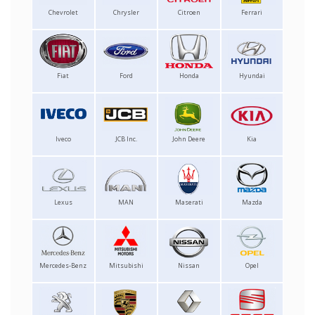
Chevrolet
Chrysler
Citroen
Ferrari
Fiat
Ford
Honda
Hyundai
Iveco
JCB Inc.
John Deere
Kia
Lexus
MAN
Maserati
Mazda
Mercedes-Benz
Mitsubishi
Nissan
Opel