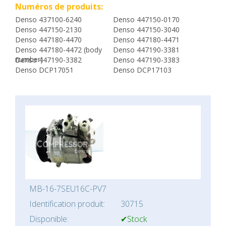
Numéros de produits:
Denso 437100-6240
Denso 447150-0170
Denso 447150-2130
Denso 447150-3040
Denso 447180-4470
Denso 447180-4471
Denso 447180-4472 (body
Denso 447190-3381
number)
Denso 447190-3382
Denso 447190-3383
Denso DCP17051
Denso DCP17103
MB-16-7SEU16C-PV7
Identification produit:
30715
Disponible:
✔Stock