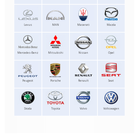
Lexus
MAN
Maserati
Mazda
Mercedes-Benz
Mitsubishi
Nissan
Opel
Peugeot
Porsche
Renault
Seat
Skoda
Toyota
Volvo
Volkswagen