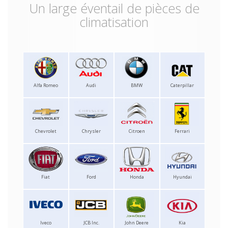
Un large éventail de pièces de
climatisation
Alfa Romeo
Audi
BMW
Caterpillar
Chevrolet
Chrysler
Citroen
Ferrari
Fiat
Ford
Honda
Hyundai
Iveco
JCB Inc.
John Deere
Kia