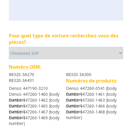
Pour quel type de voiture recherchez-vous des
pièces?
Numéro OEM:
88320-3A270
88320-3A300
88320-3A431
Numéros de produits:
Denso 447190-3210
Denso 447260-0541 (body
number)
Denso 447260-1460 (body
Denso 447260-1461 (body
number)
number)
Denso 447260-1462 (body
Denso 447260-1463 (body
number)
number)
Denso 447260-1465 (body
Denso 447260-1466 (body
number)
number)
Denso 447260-1467 (body
Denso 447260-1468 (body
number)
number)
Denso 447260-1469 (body
number)