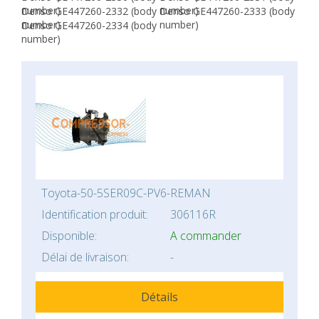
number)
number)
Denso GE447260-2332 (body
Denso GE447260-2333 (body
number)
number)
Denso GE447260-2334 (body
number)
Toyota-50-5SER09C-PV6-REMAN
Identification produit:
306116R
Disponible:
A commander
Délai de livraison:
-
Détails