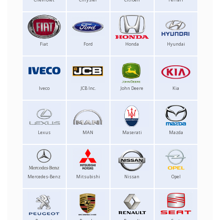
Fiat
Ford
Honda
Hyundai
Iveco
JCB Inc.
John Deere
Kia
Lexus
MAN
Maserati
Mazda
Mercedes-Benz
Mitsubishi
Nissan
Opel