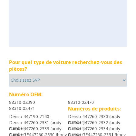
Pour quel type de voiture recherchez-vous des
pièces?
Numéro OEM:
88310-02390
88310-02470
88310-02471
Numéros de produits:
Denso 447190-7140
Denso 447260-2330 (body
number)
Denso 447260-2331 (body
Denso 447260-2332 (body
number)
number)
Denso 447260-2333 (body
Denso 447260-2334 (body
number)
number)
Denso GE447260-2330 (body
Denso GE447260-2331 (body