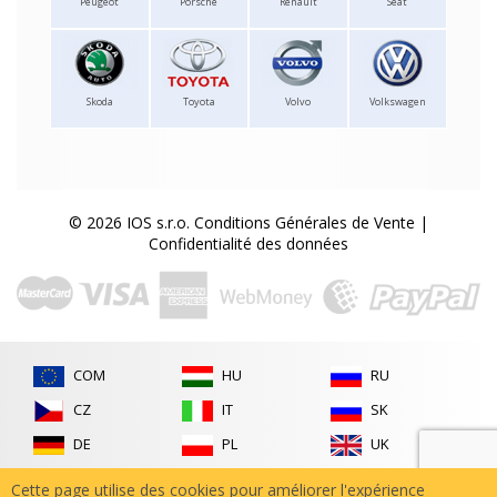
Peugeot
Porsche
Renault
Seat
Skoda
Toyota
Volvo
Volkswagen
© 2026 IOS s.r.o.
Conditions Générales de Vente
|
Confidentialité des données
COM
HU
RU
CZ
IT
SK
DE
PL
UK
ES
RO
Cette page utilise des cookies pour améliorer l'expérience