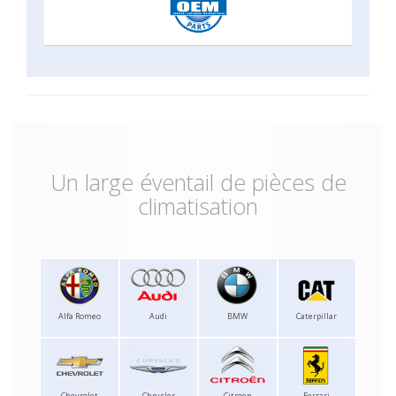
Un large éventail de pièces de
climatisation
Alfa Romeo
Audi
BMW
Caterpillar
Chevrolet
Chrysler
Citroen
Ferrari