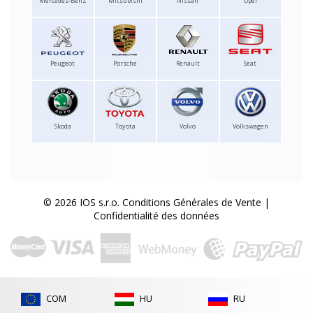
Mercedes-Benz
Mitsubishi
Nissan
Opel
Peugeot
Porsche
Renault
Seat
Skoda
Toyota
Volvo
Volkswagen
© 2026 IOS s.r.o.
Conditions Générales de Vente
|
Confidentialité des données
COM
HU
RU