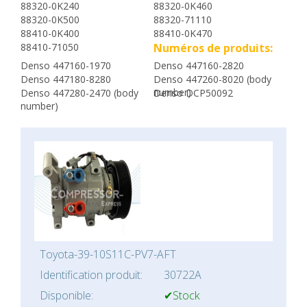
88320-0K240
88320-0K460
88320-0K500
88320-71110
88410-0K400
88410-0K470
88410-71050
Numéros de produits:
Denso 447160-1970
Denso 447160-2820
Denso 447180-8280
Denso 447260-8020 (body
number)
Denso 447280-2470 (body
Denso DCP50092
number)
Toyota-39-10S11C-PV7-AFT
Identification produit:
30722A
Disponible:
✔Stock