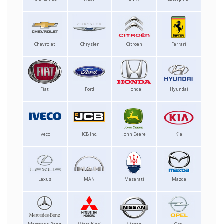
Chevrolet
Chrysler
Citroen
Ferrari
Fiat
Ford
Honda
Hyundai
Iveco
JCB Inc.
John Deere
Kia
Lexus
MAN
Maserati
Mazda