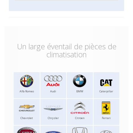
Un large éventail de pièces de
climatisation
Alfa Romeo
Audi
BMW
Caterpillar
Chevrolet
Chrysler
Citroen
Ferrari