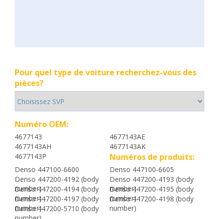
Pour quel type de voiture recherchez-vous des
pièces?
Numéro OEM:
4677143
4677143AE
4677143AH
4677143AK
4677143P
Numéros de produits:
Denso 447100-6600
Denso 447100-6605
Denso 447200-4192 (body
Denso 447200-4193 (body
number)
number)
Denso 447200-4194 (body
Denso 447200-4195 (body
number)
number)
Denso 447200-4197 (body
Denso 447200-4198 (body
number)
number)
Denso 447200-5710 (body
number)