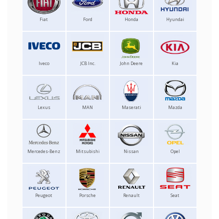
Fiat
Ford
Honda
Hyundai
Iveco
JCB Inc.
John Deere
Kia
Lexus
MAN
Maserati
Mazda
Mercedes-Benz
Mitsubishi
Nissan
Opel
Peugeot
Porsche
Renault
Seat