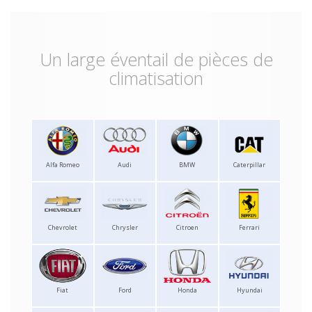
Un large éventail de pièces de
climatisation
Alfa Romeo
Audi
BMW
Caterpillar
Chevrolet
Chrysler
Citroen
Ferrari
Fiat
Ford
Honda
Hyundai