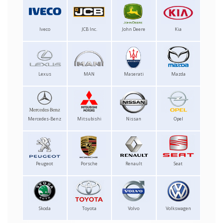
Iveco
JCB Inc.
John Deere
Kia
Lexus
MAN
Maserati
Mazda
Mercedes-Benz
Mitsubishi
Nissan
Opel
Peugeot
Porsche
Renault
Seat
Skoda
Toyota
Volvo
Volkswagen