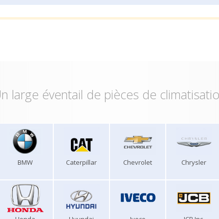
n large éventail de pièces de climatisati
BMW
Caterpillar
Chevrolet
Chrysler