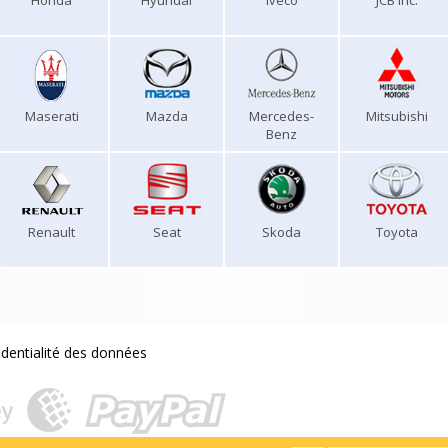
Honda
Hyundai
Iveco
JCB Inc.
Maserati
Mazda
Mercedes-
Mitsubishi
Benz
Renault
Seat
Skoda
Toyota
identialité des données