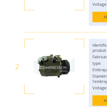
Voltage:
A
Identifi
produit:
Fabrican
type:
2
Embray
Diamètr
l'embray
Voltage:
A