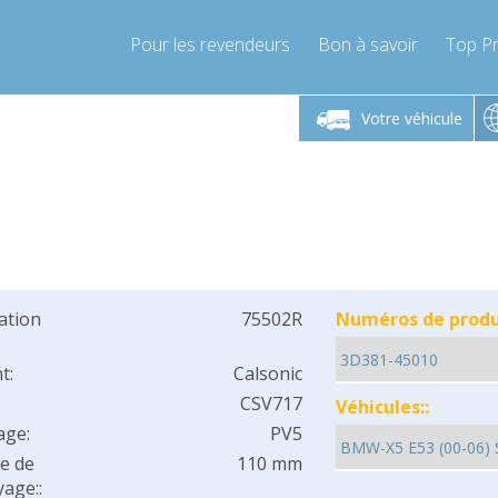
Pour les revendeurs
Bon à savoir
Top Pr
-Vendredi 9h-17h
Lundi-Vendredi 9h-17h
Lundi-
Votre véhicule
mpressor-express.fr
info@compressor-express.fr
info@comp
cation
75502R
Numéros de produi
t:
Calsonic
CSV717
Véhicules::
age:
PV5
e de
110 mm
age::