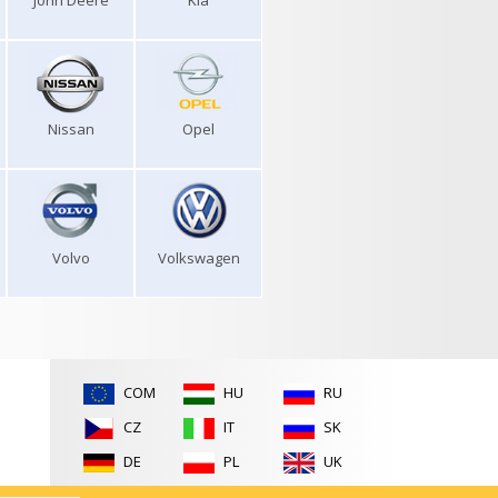
John Deere
Kia
Nissan
Opel
Volvo
Volkswagen
COM
HU
RU
CZ
IT
SK
DE
PL
UK
ES
RO