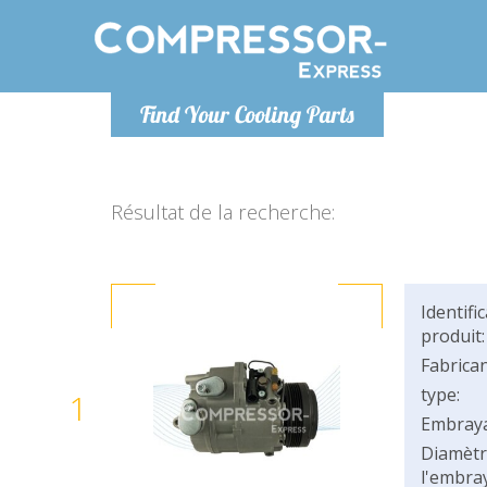
Lundi
Find Your Cooling Parts
info@co
Résultat de la recherche:
Identifi
produit:
Fabrican
type:
1
Embray
Diamètr
l'embray