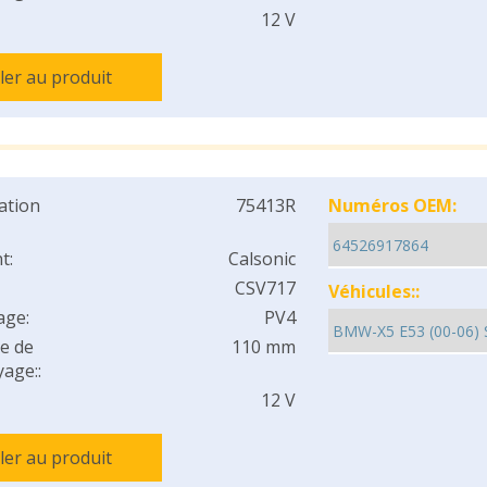
12 V
ller au produit
cation
75413R
Numéros OEM:
t:
Calsonic
CSV717
Véhicules::
age:
PV4
e de
110 mm
age::
12 V
ller au produit