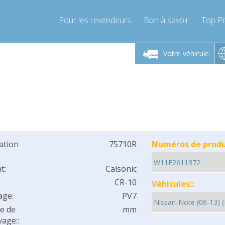
Pour les revendeurs
Bon à savoir
Top Pr
-Vendredi 9h-17h
Lundi-Vendredi 9h-17h
Lundi-
Votre véhicule
mpressor-express.fr
info@compressor-express.fr
info@comp
cation
75710R
Numéros de produi
t:
Calsonic
CR-10
Véhicules::
age:
PV7
e de
mm
age::