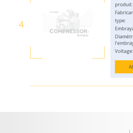
produit:
Fabrican
type:
4
Embray
Diamètr
l'embray
Voltage:
A
U