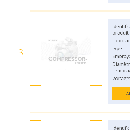
Identifi
produit:
Fabrican
type:
3
Embray
Diamètr
l'embray
Voltage:
A
Identifi