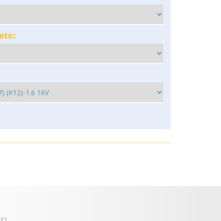
ts::
on