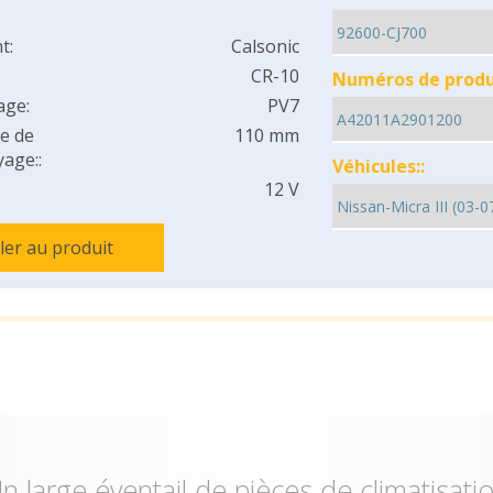
t:
Calsonic
CR-10
Numéros de produi
age:
PV7
e de
110 mm
age::
Véhicules::
12 V
ller au produit
n large éventail de pièces de climatisati