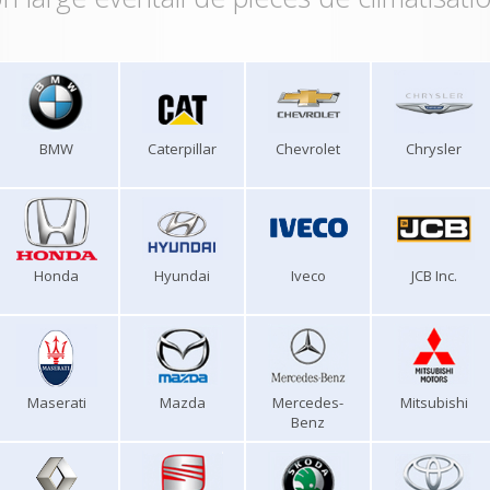
BMW
Caterpillar
Chevrolet
Chrysler
Honda
Hyundai
Iveco
JCB Inc.
Maserati
Mazda
Mercedes-
Mitsubishi
Benz