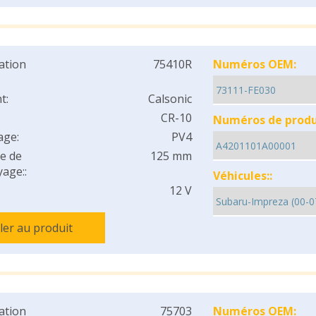
cation
75410R
Numéros OEM:
t:
Calsonic
CR-10
Numéros de produi
age:
PV4
e de
125 mm
age::
Véhicules::
12 V
ller au produit
cation
75703
Numéros OEM: