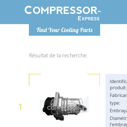
Lundi
Find Your Cooling Parts
info@co
Résultat de la recherche:
Identifi
produit:
Fabrican
type:
1
Embray
Diamètr
l'embray