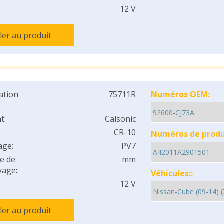
12 V
ller au produit
cation
75711R
Numéros OEM:
t:
Calsonic
CR-10
Numéros de produi
age:
PV7
e de
mm
age::
Véhicules::
12 V
ller au produit