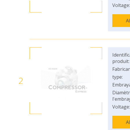
Voltage:
A
Identifi
produit:
Fabrican
type:
2
Embray
Diamètr
l'embray
Voltage:
A