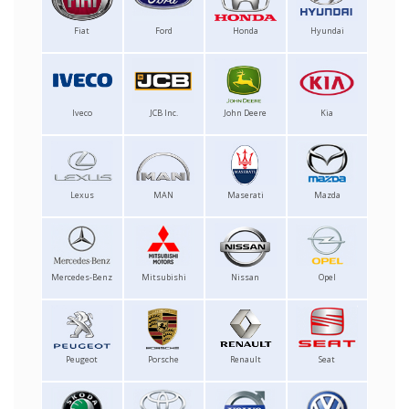
Fiat
Ford
Honda
Hyundai
Iveco
JCB Inc.
John Deere
Kia
Lexus
MAN
Maserati
Mazda
Mercedes-Benz
Mitsubishi
Nissan
Opel
Peugeot
Porsche
Renault
Seat