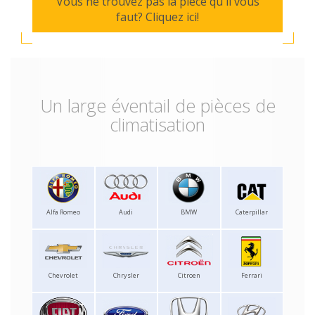
Vous ne trouvez pas la pièce qu'il vous
faut? Cliquez ici!
Un large éventail de pièces de
climatisation
Alfa Romeo
Audi
BMW
Caterpillar
Chevrolet
Chrysler
Citroen
Ferrari